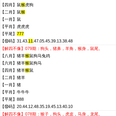
【四肖】鼠
猴
虎狗
【二肖】鼠
猴
【一肖】鼠
【平肖】虎虎虎
【平尾】
777
【⑩码】31.43.
11
.47.05.45.39.13.38.48
【解四不像】079期：狗头，猪鼻，羊角，猴身，鼠尾。
【八肖】猪羊
猴
鼠狗马兔鸡
【六肖】猪羊
猴
鼠狗马
【四肖】猪羊
猴
鼠
【二肖】猪羊
【一肖】猪
【平肖】牛牛牛
【平尾】888
【⑩码】20.44.12.48.35.19.45.13.40.10
【解四不像】078期：猴子，狗头，虎皮，马身，龙尾。