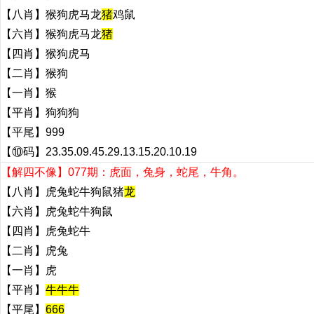
【八肖】猴狗虎马龙
猪
鸡鼠
【六肖】猴狗虎马龙
猪
【四肖】猴狗虎马
【二肖】猴狗
【一肖】猴
【平肖】狗狗狗
【平尾】999
【⑩码】23.35.09.45.29.13.15.20.10.19
【解四不像】077期：虎面，兔身，蛇尾，牛角。
【八肖】虎兔蛇牛狗鼠猪
龙
【六肖】虎兔蛇牛狗鼠
【四肖】虎兔蛇牛
【二肖】虎兔
【一肖】虎
【平肖】
牛牛牛
【平尾】
666