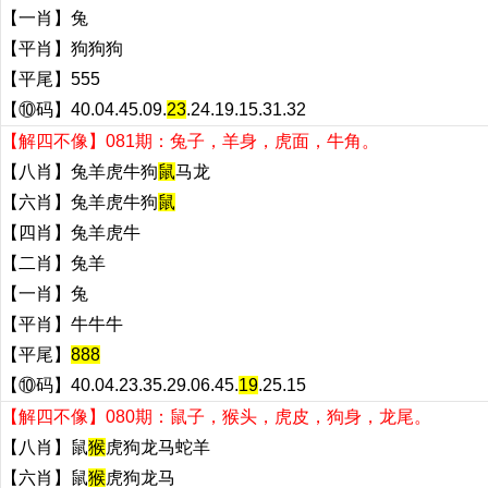
【一肖】兔
【平肖】狗狗狗
【平尾】555
【⑩码】40.04.45.09.
23
.24.19.15.31.32
【解四不像】081期：兔子，羊身，虎面，牛角。
【八肖】兔羊虎牛狗
鼠
马龙
【六肖】兔羊虎牛狗
鼠
【四肖】兔羊虎牛
【二肖】兔羊
【一肖】兔
【平肖】牛牛牛
【平尾】
888
【⑩码】40.04.23.35.29.06.45.
19
.25.15
【解四不像】080期：鼠子，猴头，虎皮，狗身，龙尾。
【八肖】鼠
猴
虎狗龙马蛇羊
【六肖】鼠
猴
虎狗龙马